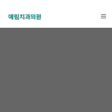
콘
텐
예림치과의원
츠
로
건
너
뛰
기
상악동거상술
홈
진료과목
구강악안면외과
상악동거상술